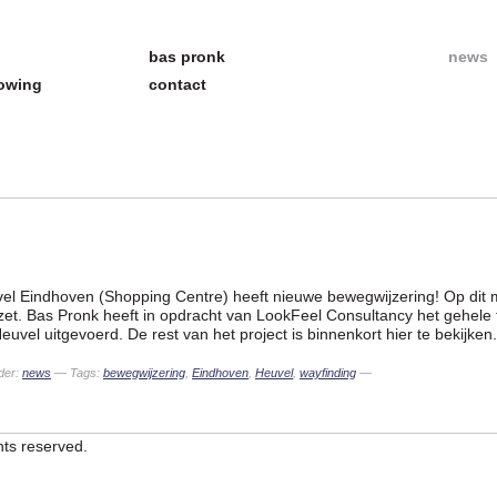
bas pronk
news
howing
contact
el Eindhoven (Shopping Centre) heeft nieuwe bewegwijzering! Op dit
zet. Bas Pronk heeft in opdracht van LookFeel Consultancy het gehele t
uvel uitgevoerd. De rest van het project is binnenkort hier te bekijken.
der:
news
— Tags:
bewegwijzering
,
Eindhoven
,
Heuvel
,
wayfinding
—
hts reserved.