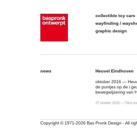
collectible toy cars
wayfinding / ways
graphic design
news
Heuvel Eindhoven
oktober 2016 — Heuv
de puntjes op de i ge
bewegwijzering van He
27 oktober 2016 — Filed un
Copyright © 1971-2026 Bas Pronk Design - All rig